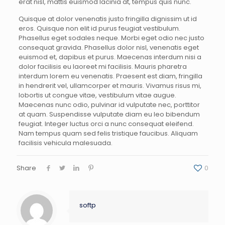
erat nisl, mattis euismod lacinia at, tempus quis nunc.
Quisque at dolor venenatis justo fringilla dignissim ut id
eros. Quisque non elit id purus feugiat vestibulum.
Phasellus eget sodales neque. Morbi eget odio nec justo
consequat gravida. Phasellus dolor nisl, venenatis eget
euismod et, dapibus et purus. Maecenas interdum nisi a
dolor facilisis eu laoreet mi facilisis. Mauris pharetra
interdum lorem eu venenatis. Praesent est diam, fringilla
in hendrerit vel, ullamcorper et mauris. Vivamus risus mi,
lobortis ut congue vitae, vestibulum vitae augue.
Maecenas nunc odio, pulvinar id vulputate nec, porttitor
at quam. Suspendisse vulputate diam eu leo bibendum
feugiat. Integer luctus orci a nunc consequat eleifend.
Nam tempus quam sed felis tristique faucibus. Aliquam
facilisis vehicula malesuada.
Share
0
softp