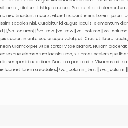
re sit amet, dictum tristique mauris. Praesent sed elementum 
c nec tincidunt mauris, vitae tincidunt enim. Lorem ipsum dol
ssim sodales nisi. Curabitur id augue iaculis, elementum dia
ext][/vc_column][/vc_row][vc_row][vc_column][vc_column_t
quis sapien in ante scelerisque volutpat. Cras et libero iaculi
nean ullamcorper vitae tortor vitae blandit. Nullam placerat
llentesque elementum lacinia urna, sit amet scelerisque liber
tis semper id nec diam. Donec a porta nibh. Vivamus nibh met
isque laoreet lorem a sodales.[/vc_column_text][/vc_column