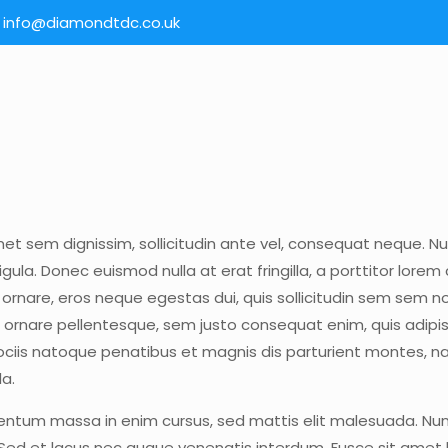
info@diamondtdc.co.uk
em dignissim, sollicitudin ante vel, consequat neque. Nunc
ligula. Donec euismod nulla at erat fringilla, a porttitor lor
a ornare, eros neque egestas dui, quis sollicitudin sem sem 
at ornare pellentesque, sem justo consequat enim, quis adipi
iis natoque penatibus et magnis dis parturient montes, nas
la.
mentum massa in enim cursus, sed mattis elit malesuada. Nu
Sed et lacus nec augue venenatis interdum. Fusce sit amet 