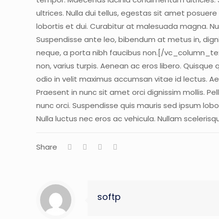
ultrices. Nulla dui tellus, egestas sit amet posue
lobortis et dui. Curabitur at malesuada magna. Nun
Suspendisse ante leo, bibendum at metus in, digni
neque, a porta nibh faucibus non.[/vc_column_t
non, varius turpis. Aenean ac eros libero. Quisque 
odio in velit maximus accumsan vitae id lectus. Ae
Praesent in nunc sit amet orci dignissim mollis. Pe
nunc orci. Suspendisse quis mauris sed ipsum lobor
Nulla luctus nec eros ac vehicula. Nullam sceler
Share
softp