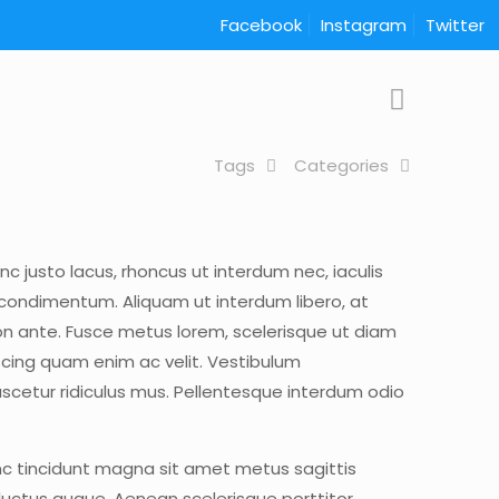
Facebook
Instagram
Twitter
Tags
Categories
 justo lacus, rhoncus ut interdum nec, iaculis
em condimentum. Aliquam ut interdum libero, at
non ante. Fusce metus lorem, scelerisque ut diam
scing quam enim ac velit. Vestibulum
cetur ridiculus mus. Pellentesque interdum odio
nc tincidunt magna sit amet metus sagittis
luctus augue. Aenean scelerisque porttitor